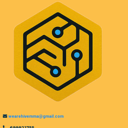
wearehivemma@gmail.com
699921755